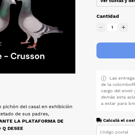
Ver cuotas y d
Cantidad
1
Las entregan
de la colombofi
cargo del envió 
demás esta acla
a estar para bri
 pichón del casal en exhibición
etado de sus padres,
Calculá el cos
IANTE LA PLATAFORMA DE
O Q DESEE