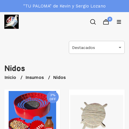
"TU PALOMA" de Kevin y Sergio Lozano
0
Nidos
Inicio
Insumos
Nidos
3%
OFF