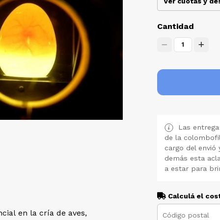
Ver cuotas y d
Cantidad
1
Las entregan
de la colombofi
cargo del envió 
demás esta acla
a estar para bri
Calculá el cos
cial en la cría de aves,